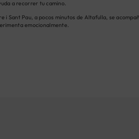
ayuda a recorrer tu camino.
re i Sant Pau, a pocos minutos de Altafulla, se acompa
perimenta emocionalmente.