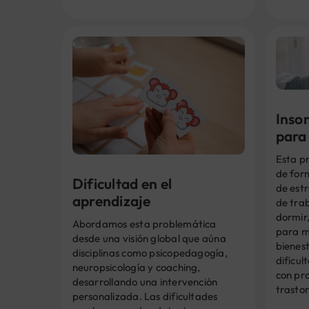
Insom
para
Esta p
de form
Dificultad en el
de est
aprendizaje
de trab
dormir,
Abordamos esta problemática
para m
desde una visión global que aúna
bienes
disciplinas como psicopedagogía,
dificul
neuropsicología y coaching,
con pro
desarrollando una intervención
trastor
personalizada. Las dificultades