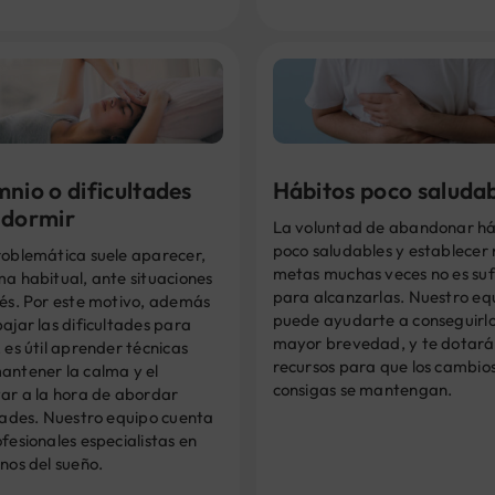
nio o dificultades
Hábitos poco saluda
 dormir
La voluntad de abandonar há
poco saludables y establecer
roblemática suele aparecer,
metas muchas veces no es suf
a habitual, ante situaciones
para alcanzarlas. Nuestro eq
rés. Por este motivo, además
puede ayudarte a conseguirlo
ajar las dificultades para
mayor brevedad, y te dotará
 es útil aprender técnicas
recursos para que los cambio
antener la calma y el
consigas se mantengan.
tar a la hora de abordar
tades. Nuestro equipo cuenta
fesionales especialistas en
nos del sueño.