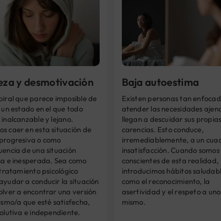
teza y desmotivación
Baja autoestima
piral que parece imposible de
Existen personas tan enfocad
 un estado en el que todo
atender las necesidades ajen
inalcanzable y lejano.
llegan a descuidar sus propia
s caer en esta situación de
carencias. Esto conduce,
progresiva o como
irremediablemente, a un cua
uencia de una situación
insatisfacción. Cuando somos
sa e inesperada. Sea como
conscientes de esta realidad,
 tratamiento psicológico
introducimos hábitos saludab
yudar a conducir la situación
como el reconocimiento, la
olver a encontrar una versión
asertividad y el respeto a uno
ismo/a que esté satisfecha,
mismo.
olutiva e independiente.