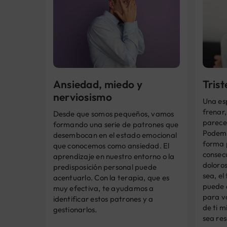
Ansiedad, miedo y
Tris
nerviosismo
Una es
frenar,
Desde que somos pequeños, vamos
parece 
formando una serie de patrones que
Podemo
desembocan en el estado emocional
forma 
que conocemos como ansiedad. El
consec
aprendizaje en nuestro entorno o la
doloro
predisposición personal puede
sea, el
acentuarlo. Con la terapia, que es
puede a
muy efectiva, te ayudamos a
para v
identificar estos patrones y a
de ti m
gestionarlos.
sea res