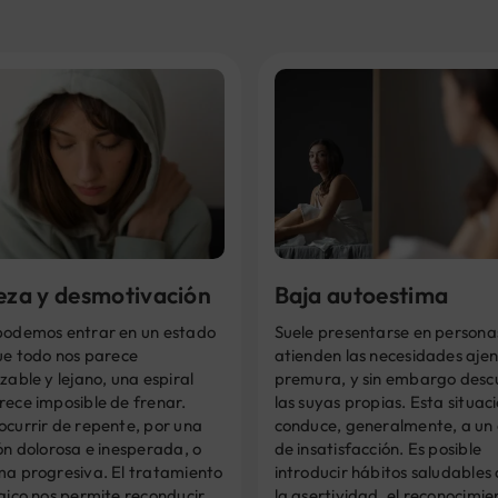
teza y desmotivación
Baja autoestima
podemos entrar en un estado
Suele presentarse en persona
ue todo nos parece
atienden las necesidades aje
zable y lejano, una espiral
premura, y sin embargo desc
rece imposible de frenar.
las suyas propias. Esta situac
ocurrir de repente, por una
conduce, generalmente, a un
ón dolorosa e inesperada, o
de insatisfacción. Es posible
ma progresiva. El tratamiento
introducir hábitos saludables
gico nos permite reconducir
la asertividad, el reconocimien