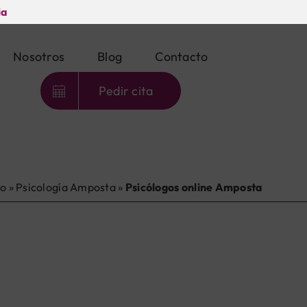
ia
Nosotros
Blog
Contacto
Pedir cita
io
»
Psicología Amposta
»
Psicólogos online Amposta