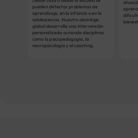
Desde casa o desde la escuela se
situaci
pueden detectar problemas de
aprend
aprendizaje, en la infancia o en la
dificul
adolescencia. Nuestro abordaje
bienest
global desarrolla una intervención
personalizada aunando disciplinas
como la psicopedagogía, la
neuropsicología y el coaching.