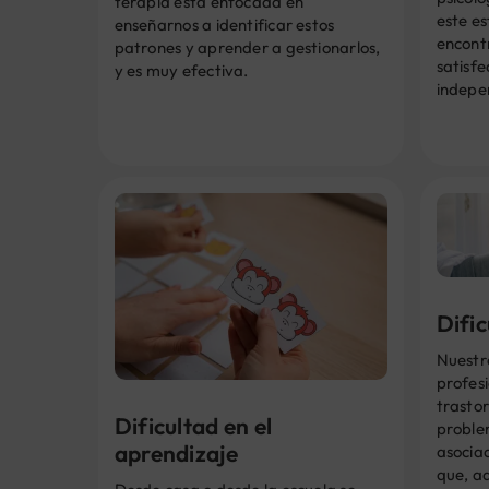
terapia está enfocada en
este es
enseñarnos a identificar estos
encontr
patrones y aprender a gestionarlos,
satisfe
y es muy efectiva.
indepe
Difi
Nuestr
profesi
trastor
Dificultad en el
proble
aprendizaje
asociad
que, a