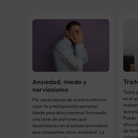
Ansiedad, miedo y
Tris
nerviosismo
Todos 
en el q
Por aprendizaje de nuestro entorno
inalcan
o por la predisposición personal,
que pa
desde pequeños venimos formando
Puede 
una serie de patrones que
situaci
desembocan en el estado emocional
de for
que conocemos como ansiedad. La
psicoló