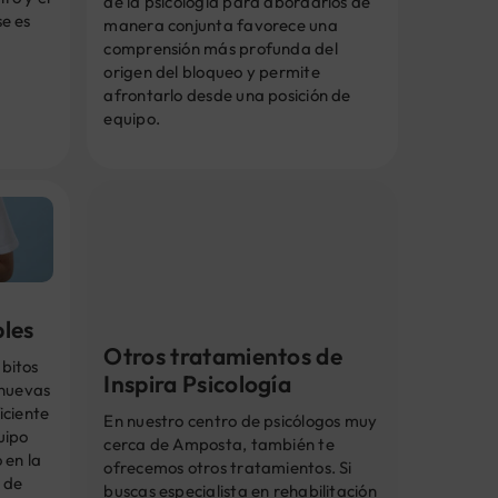
de la psicología para abordarlos de
e es
manera conjunta favorece una
comprensión más profunda del
origen del bloqueo y permite
afrontarlo desde una posición de
equipo.
bles
Otros tratamientos de
bitos
Inspira Psicología
 nuevas
iciente
En nuestro centro de psicólogos muy
uipo
cerca de Amposta, también te
 en la
ofrecemos otros tratamientos. Si
 de
buscas especialista en rehabilitación