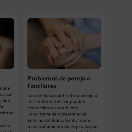
Problemas de pareja o
familiares
s que
nas con
Los conflictos dentro de la pareja o
uidan
en el ámbito familiar pueden
ión
convertirse en una fuente
 estado
importante de malestar en el
entorno cotidiano. Contar con el
 como
acompañamiento de un profesional
to y el