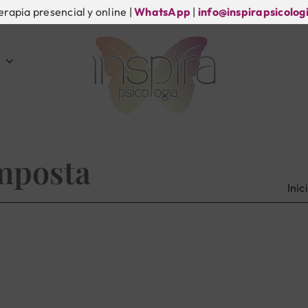
erapia presencial y online |
WhatsApp
|
info@inspirapsicolog
mposta
Inic