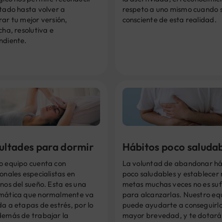
tado hasta volver a
respeto a uno mismo cuando s
ar tu mejor versión,
consciente de esta realidad.
cha, resolutiva e
ndiente.
cultades para dormir
Hábitos poco saluda
o equipo cuenta con
La voluntad de abandonar há
onales especialistas en
poco saludables y establecer
nos del sueño. Esta es una
metas muchas veces no es suf
mática que normalmente va
para alcanzarlas. Nuestro eq
a a etapas de estrés, por lo
puede ayudarte a conseguirlo
demás de trabajar la
mayor brevedad, y te dotará