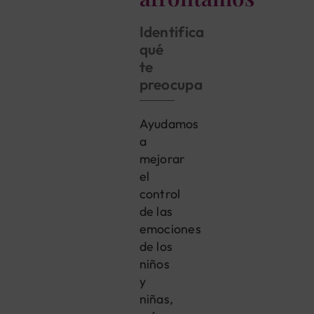
Identifica
qué
te
preocupa
Ayudamos
a
mejorar
el
control
de las
emociones
de los
niños
y
niñas,