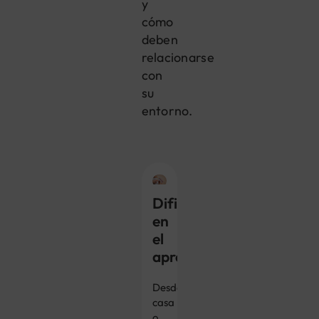
y
cómo
deben
relacionarse
con
su
entorno.
Dificultad
en
el
aprendizaje
Desde
casa
o