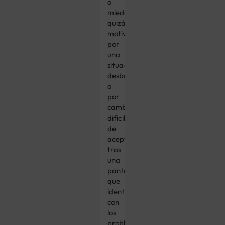
o
miedo,
quizá
motivados
por
una
situación
desbordante
o
por
cambios
difíciles
de
aceptar,
tras
una
pantalla
que
identificamos
con
los
problemas