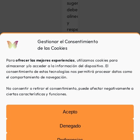
sugerida
debe
alinearse
y
respetar
los
Gestionar el Consentimiento
principios
de las Cookies
básicos
de
Para
ofrecer las mejores experiencias
, utilizamos cookies para
esta
almacenar y/o acceder a la información del dispositivo. El
familia.
consentimiento de estas tecnologías nos permitirá procesar datos como
el comportamiento de navegación.
No consentir o retirar el consentimiento, puede afectar negativamente a
Otros
ciertas características y funciones.
tratamientos
de
Acepto
Inspira
Psicología
Denegado
Si
Preferencias