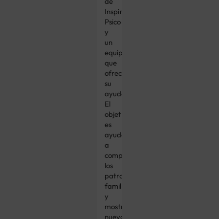
de
Inspira
Psicología
y
un
equipo
que
ofrecerá
su
ayuda.
El
objetivo
es
ayudaros
a
comprender
los
patrones
familiares
y
mostrar
nuevas