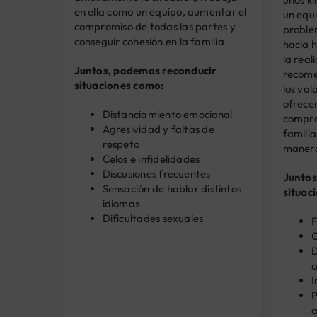
en ella como un equipo, aumentar el
un equi
compromiso de todas las partes y
proble
conseguir cohesión en la familia.
hacia h
la real
Juntos, podemos reconducir
recome
situaciones como:
los val
ofrece
Distanciamiento emocional
compre
Agresividad y faltas de
familia
respeto
manera
Celos e infidelidades
Discusiones frecuentes
Juntos
Sensación de hablar distintos
situac
idiomas
Dificultades sexuales
F
C
D
a
I
P