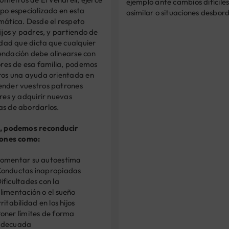
ejemplo ante cambios difícile
po especializado en esta
asimilar o situaciones desbor
mática. Desde el respeto
ijos y padres, y partiendo de
idad que dicta que cualquier
ndación debe alinearse con
ores de esa familia, podemos
ros una ayuda orientada en
nder vuestros patrones
res y adquirir nuevas
s de abordarlos.
, podemos reconducir
iones como:
omentar su autoestima
onductas inapropiadas
ificultades con la
limentación o el sueño
rritabilidad en los hijos
oner límites de forma
adecuada