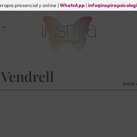
erapia presencial y online |
WhatsApp
|
info@inspirapsicolog
 Vendrell
Inicio