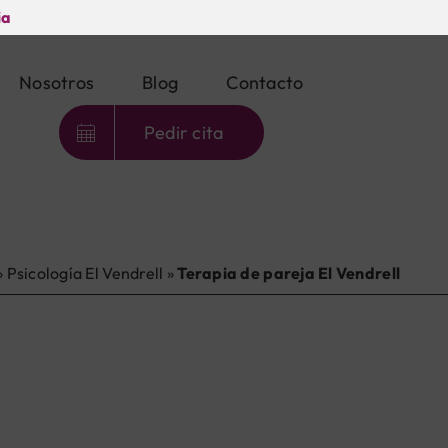
ia
Nosotros
Blog
Contacto
Pedir cita
»
Psicología El Vendrell
»
Terapia de pareja El Vendrell