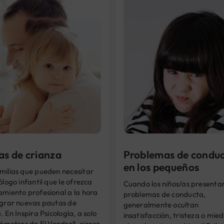
as de crianza
Problemas de condu
en los pequeños
milias que pueden necesitar
ólogo infantil que le ofrezca
Cuando los niños/as presenta
amiento profesional a la hora
problemas de conducta,
egrar nuevas pautas de
generalmente ocultan
. En Inspira Psicología, a solo
insatisfacción, tristeza o mied
lómetros de El Vendrell, ejerce