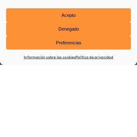
Acepto
Hábitos
Denegado
poco
Preferencias
saludables
Información sobre las cookies
Política de privacidad
Alcanzar
nuevas
metas
y
abandonar
hábitos
poco
saludables
puede
ser
un
reto.
En