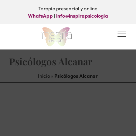
Saltar
Terapia presencial y online
al
WhatsApp
|
info@inspirapsicologia
contenido
Psicólogos Alcanar
Inicio
»
Psicólogos Alcanar