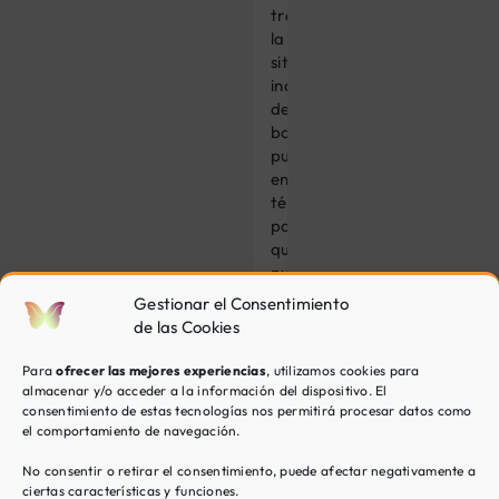
trabajar
la
situación
indicada
de
base,
pueden
enseñarte
técnicas
para
que
puedas
abordar
Gestionar el Consentimiento
las
de las Cookies
dificultades
desde
Para
ofrecer las mejores experiencias
, utilizamos cookies para
el
almacenar y/o acceder a la información del dispositivo. El
bienestar
consentimiento de estas tecnologías nos permitirá procesar datos como
el comportamiento de navegación.
y
la
No consentir o retirar el consentimiento, puede afectar negativamente a
calma.
ciertas características y funciones.