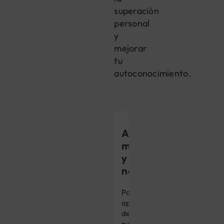
superación
personal
y
mejorar
tu
autoconocimiento.
Ansiedad,
miedo
y
nerviosismo
Por
aprendizaje
de
nuestro