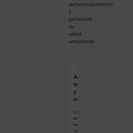
autoconocimiento
y
potenciar
tu
salud
emocional.
Ansiedad,
miedo
y
nerviosismo
La
ansiedad
es
un