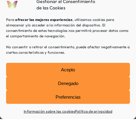
Gestionar el Consentimiento
dificultades.
de las Cookies
Nuestro
equipo
Para
ofrecer las mejores experiencias
, utilizamos cookies para
cuenta
almacenar y/o acceder a la información del dispositivo. El
consentimiento de estas tecnologías nos permitirá procesar datos como
con
el comportamiento de navegación.
profesionales
especialistas
No consentir o retirar el consentimiento, puede afectar negativamente a
en
ciertas características y funciones.
trastornos
del
sueño.
Acepto
Denegado
Preferencias
Hábitos
poco
Información sobre las cookies
Política de privacidad
saludables
Alcanzar