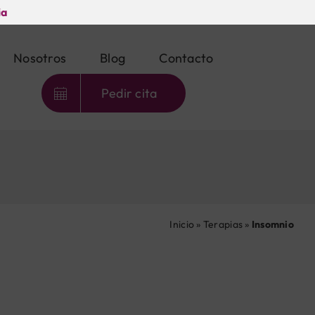
ia
Nosotros
Blog
Contacto
Pedir cita
Inicio
»
Terapias
»
Insomnio