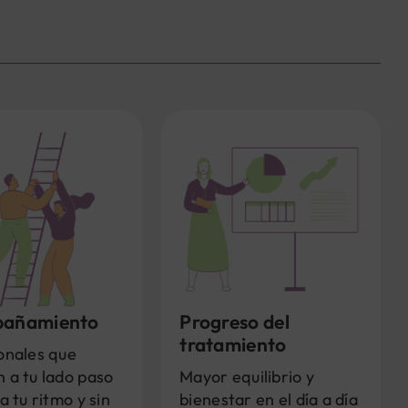
añamiento
Progreso del
tratamiento
onales que
 a tu lado paso
Mayor equilibrio y
a tu ritmo y sin
bienestar en el día a día