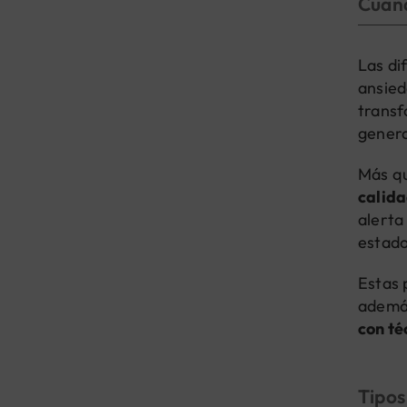
Cuand
Las di
ansied
transf
genera
Más qu
calida
alerta
estado
Estas 
además
con té
Tipos