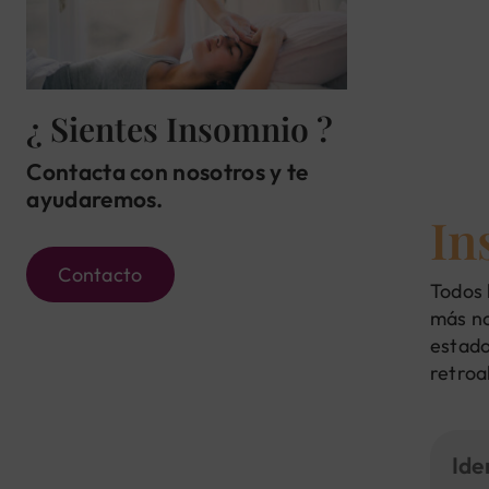
¿ Sientes Insomnio ?
Contacta con nosotros y te
ayudaremos.
In
Contacto
Todos 
más no
estado
retroa
Ide