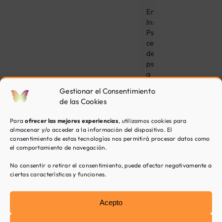
En
Inspira
Psicología,
centro
de
psicólogos
a
solo
Gestionar el Consentimiento
unos
de las Cookies
kilómetros
de
Para
ofrecer las mejores experiencias
, utilizamos cookies para
Ulldecona,
almacenar y/o acceder a la información del dispositivo. El
ofrecemos
consentimiento de estas tecnologías nos permitirá procesar datos como
también
el comportamiento de navegación.
tratamientos
No consentir o retirar el consentimiento, puede afectar negativamente a
especializados
ciertas características y funciones.
en
el
campo
Acepto
de
la