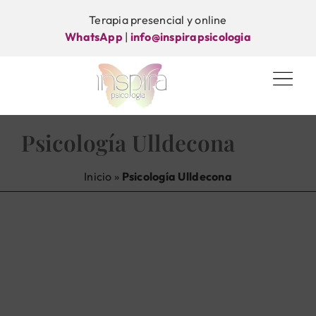
Saltar
Terapia presencial y online
al
WhatsApp
|
info@inspirapsicologia
contenido
Psicología Ulldecona
Inicio
»
Psicología Ulldecona