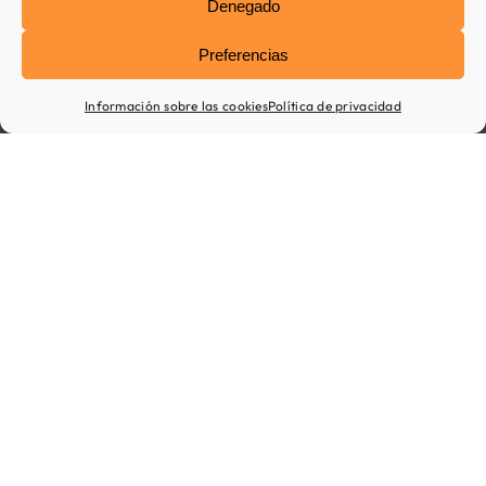
Denegado
rehabilitación
cognitiva
Preferencias
y
la
Información sobre las cookies
Política de privacidad
nutrición.