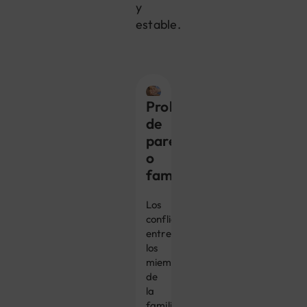
y
estable.
Problemas
de
pareja
o
familiares
Los
conflictos
entre
los
miembros
de
la
familia