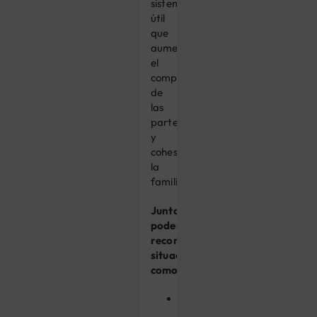
sistema
útil
que
aumenta
el
compromiso
de
las
partes
y
cohesiona
la
familia.
Juntos,
podemos
reconducir
situaciones
como:
Distanciamiento
emocional