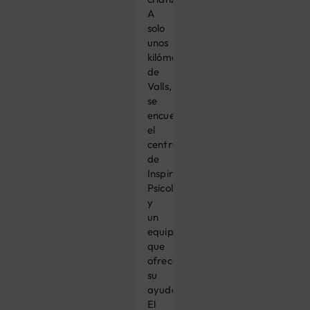
A
solo
unos
kilómetros
de
Valls,
se
encuentra
el
centro
de
Inspira
Psicología
y
un
equipo
que
ofrecerá
su
ayuda.
El