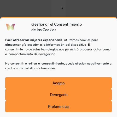
adecuada
Fomentar
su
autoestima
Gestionar el Consentimiento
Irritabilidad
de las Cookies
en
los
Para
ofrecer las mejores experiencias
, utilizamos cookies para
hijos
almacenar y/o acceder a la información del dispositivo. El
Conductas
consentimiento de estas tecnologías nos permitirá procesar datos como
inapropiadas
el comportamiento de navegación.
No consentir o retirar el consentimiento, puede afectar negativamente a
ciertas características y funciones.
Problemas
Acepto
de
conducta
Denegado
en
los
Preferencias
pequeños