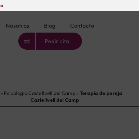
ia
Nosotros
Blog
Contacto
Pedir cita
»
Psicología Castellvell del Camp
»
Terapia de pareja
Castellvell del Camp