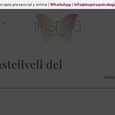
erapia presencial y online |
WhatsApp
|
info@inspirapsicolog
stellvell del
Inicio