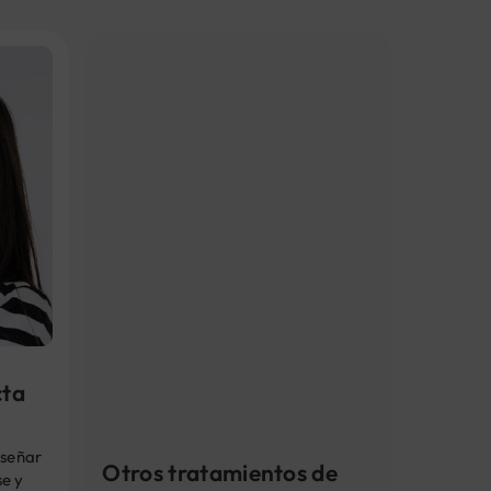
cta
nseñar
Otros tratamientos de
se y