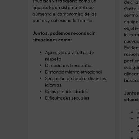
situación y trabajarla como un
de cria
equipo. Es un sistema útil que
Castell
aumenta el compromiso de las
centro 
partes y cohesiona la familia.
equipo
objeti
Juntos, podemos reconducir
los pat
situaciones como:
nuevas
Eviden
Agresividad y faltas de
respeto
respeto
partie
Discusiones frecuentes
cualqu
Distanciamiento emocional
alinear
Sensación de hablar distintos
básicos
idiomas
Celos e infidelidades
Juntos
Dificultades sexuales
situac
I
D
a
C
F