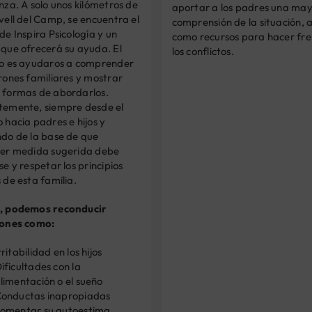
nza. A solo unos kilómetros de
aportar a los padres una ma
vell del Camp, se encuentra el
comprensión de la situación, a
de Inspira Psicología y un
como recursos para hacer fre
 que ofrecerá su ayuda. El
los conflictos.
vo es ayudaros a comprender
rones familiares y mostrar
 formas de abordarlos.
temente, siempre desde el
 hacia padres e hijos y
ndo de la base de que
ier medida sugerida debe
se y respetar los principios
 de esta familia.
, podemos reconducir
iones como:
rritabilidad en los hijos
ificultades con la
limentación o el sueño
onductas inapropiadas
omentar su autoestima