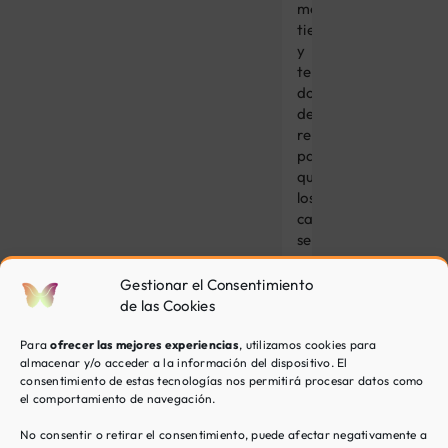
menos
tiempo,
y
te
dota
de
recursos
para
que
los
cambios
se
mantengan
con
Gestionar el Consentimiento
el
de las Cookies
paso
del
Para
ofrecer las mejores experiencias
, utilizamos cookies para
almacenar y/o acceder a la información del dispositivo. El
tiempo.
consentimiento de estas tecnologías nos permitirá procesar datos como
el comportamiento de navegación.
No consentir o retirar el consentimiento, puede afectar negativamente a