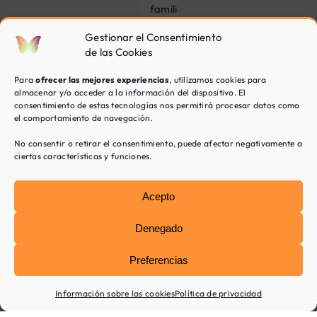
familia,
podemos
Gestionar el Consentimiento
ofreceros
de las Cookies
una
ayuda
Para
ofrecer las mejores experiencias
, utilizamos cookies para
orientada
almacenar y/o acceder a la información del dispositivo. El
en
consentimiento de estas tecnologías nos permitirá procesar datos como
comprender
el comportamiento de navegación.
vuestros
patrones
No consentir o retirar el consentimiento, puede afectar negativamente a
ciertas características y funciones.
familiares
y
adquirir
Acepto
nuevas
maneras
Denegado
de
abordarlos.
Preferencias
Información sobre las cookies
Política de privacidad
Otros