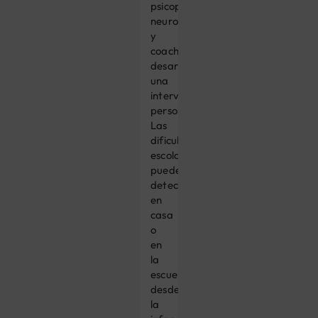
psicopedagogía,
neuropsicología
y
coaching,
desarrollando
una
intervención
personalizada.
Las
dificultades
escolares
pueden
detectarse
en
casa
o
en
la
escuela
desde
la