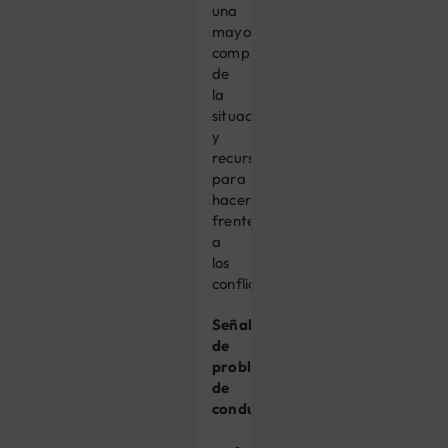
una
mayor
comprensión
de
la
situación
y
recursos
para
hacer
frente
a
los
conflictos.
Señales
de
problemas
de
conducta: