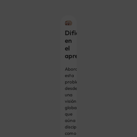
Dificultad
en
el
aprendizaje
Abordamos
esta
problemática
desde
una
visión
global
que
aúna
disciplinas
como