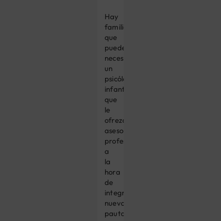
Hay
familias
que
pueden
necesitar
un
psicólogo
infantil
que
le
ofrezca
asesoramiento
profesional
a
la
hora
de
integrar
nuevas
pautas