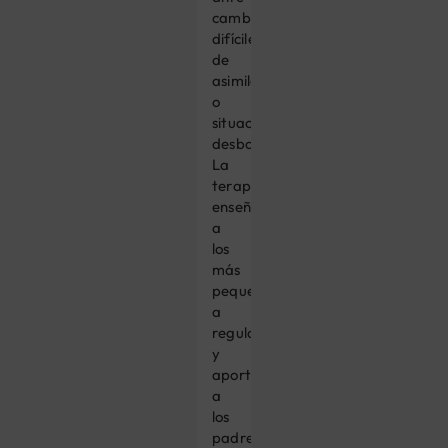
cambios
difíciles
de
asimilar
o
situaciones
desbordantes.
La
terapia
enseña
a
los
más
pequeños
a
regularse
y
aporta
a
los
padres