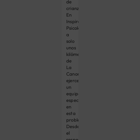
de
crianza.
En
Inspira
Psicología,
a
solo
unos
kilómetros
de
La
Canonja,
ejerce
un
equipo
especializado
en
esta
problemática.
Desde
el
respeto