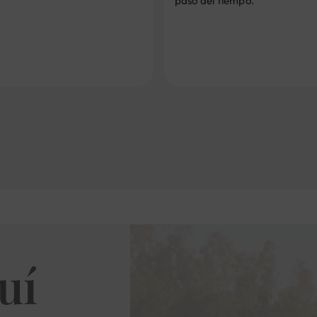
paso del tiempo.
uí