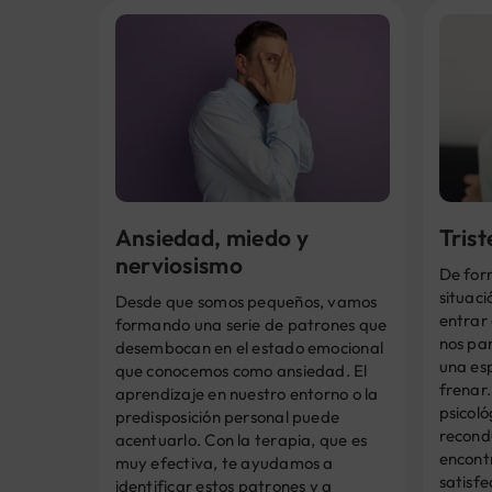
Ansiedad, miedo y
Tris
nerviosismo
De for
situac
Desde que somos pequeños, vamos
entrar 
formando una serie de patrones que
nos par
desembocan en el estado emocional
una es
que conocemos como ansiedad. El
frenar.
aprendizaje en nuestro entorno o la
psicol
predisposición personal puede
recondu
acentuarlo. Con la terapia, que es
encont
muy efectiva, te ayudamos a
satisfe
identificar estos patrones y a