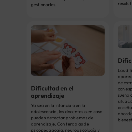
resolut
gestionarlos.
Difi
Las dif
aparec
de est
Dificultad en el
con esp
aprendizaje
sueño 
situac
Ya sea en la infancia o en la
enseña
adolescencia, los docentes o en casa
abordar
pueden detectar problemas de
bienest
aprendizaje. Con terapias de
psicopedagogía, neuropsicología y