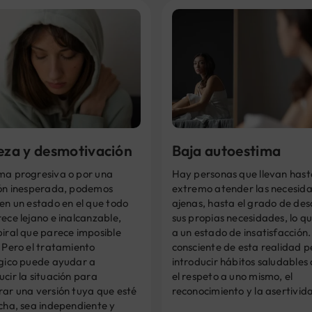
teza y desmotivación
Baja autoestima
ma progresiva o por una
Hay personas que llevan hast
ión inesperada, podemos
extremo atender las necesid
en un estado en el que todo
ajenas, hasta el grado de des
ece lejano e inalcanzable,
sus propias necesidades, lo qu
piral que parece imposible
a un estado de insatisfacción.
 Pero el tratamiento
consciente de esta realidad 
ógico puede ayudar a
introducir hábitos saludables
cir la situación para
el respeto a uno mismo, el
rar una versión tuya que esté
reconocimiento y la asertivid
cha, sea independiente y