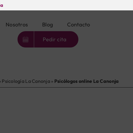
ia
Nosotros
Blog
Contacto
Pedir cita
»
Psicología La Canonja
»
Psicólogos online La Canonja