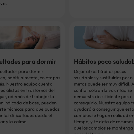
iva.
cultades para dormir
Hábitos poco saluda
icultades para dormir
Dejar atrás hábitos pocos
en, habitualmente, en etapas
saludables y sustituirlos por 
rés. Nuestro equipo cuenta
metas puede ser muy difícil. A
ecialistas en trastornos del
confiar solo en la voluntad se
que, además de trabajar la
demuestra insuficiente para
ión indicada de base, pueden
conseguirlo. Nuestro equipo t
rte técnicas para que puedas
ayudará a conseguir que esto
 las dificultades desde el
cambios se hagan realidad e
ar y la calma.
tiempo, y te dota de recursos
que los cambios se mantengan