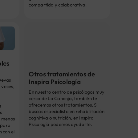
compartida y colaborativa.
bles
Otros tratamientos de
nuevas
Inspira Psicología
 veces,
En nuestro centro de psicólogos muy
cerca de La Canonja, también te
ofrecemos otros tratamientos. Si
e
buscas especialista en rehabilitación
s
cognitiva o nutrición, en Inspira
n menos
Psicología podemos ayudarte.
 para
 con el