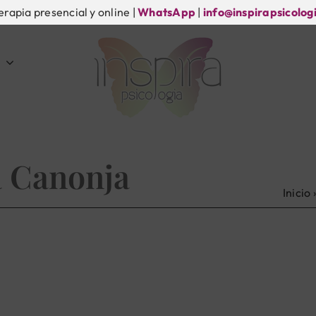
erapia presencial y online |
WhatsApp
|
info@inspirapsicolog
a Canonja
Inicio