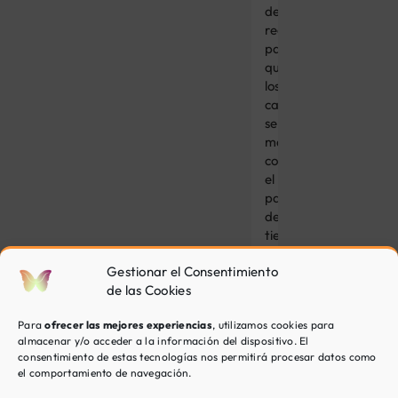
de
recursos
para
que
los
cambios
se
mantengan
con
el
paso
del
tiempo.
Gestionar el Consentimiento
de las Cookies
Otros
Para
ofrecer las mejores experiencias
, utilizamos cookies para
tratamientos
almacenar y/o acceder a la información del dispositivo. El
de
consentimiento de estas tecnologías nos permitirá procesar datos como
Inspira
el comportamiento de navegación.
Psicología