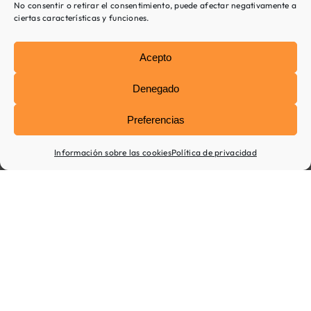
No consentir o retirar el consentimiento, puede afectar negativamente a
ciertas características y funciones.
En
nuestro
Acepto
centro
de
psicólogos
Denegado
muy
cerca
Preferencias
de
La
Información sobre las cookies
Política de privacidad
Pobla
de
Mafumet,
también
te
ofrecemos
otros
tratamientos.
Si
buscas
especialista