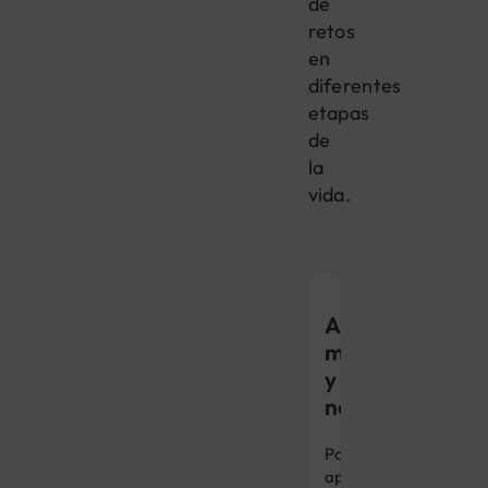
de
retos
en
diferentes
etapas
de
la
vida.
Ansiedad,
miedo
y
nerviosismo
Por
aprendizaje