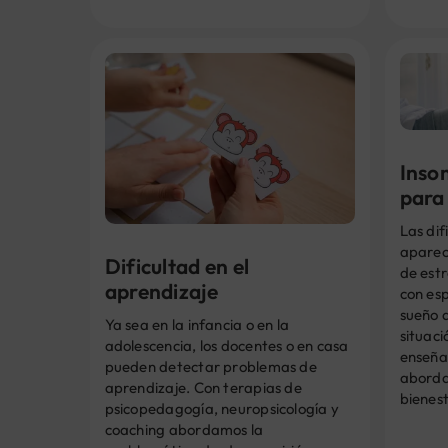
Insom
para
Las dif
aparec
Dificultad en el
de est
aprendizaje
con esp
sueño 
Ya sea en la infancia o en la
situac
adolescencia, los docentes o en casa
enseña
pueden detectar problemas de
abordar
aprendizaje. Con terapias de
bienest
psicopedagogía, neuropsicología y
coaching abordamos la