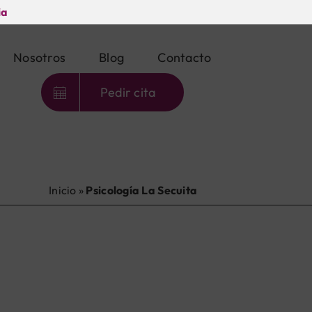
ia
Nosotros
Blog
Contacto
Pedir cita
Inicio
»
Psicología La Secuita