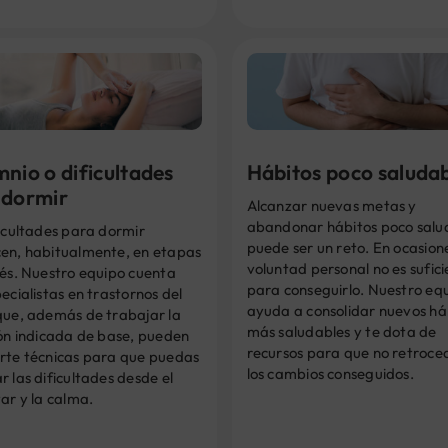
nio o dificultades
Hábitos poco saluda
 dormir
Alcanzar nuevas metas y
abandonar hábitos poco salu
icultades para dormir
puede ser un reto. En ocasione
en, habitualmente, en etapas
voluntad personal no es sufic
rés. Nuestro equipo cuenta
para conseguirlo. Nuestro equ
ecialistas en trastornos del
ayuda a consolidar nuevos há
que, además de trabajar la
más saludables y te dota de
ión indicada de base, pueden
recursos para que no retroce
rte técnicas para que puedas
los cambios conseguidos.
 las dificultades desde el
ar y la calma.