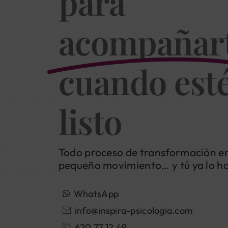
para
acompañar
cuando est
listo
Todo proceso de transformación e
pequeño movimiento… y tú ya lo h
WhatsApp
info@inspira-psicologia.com
620 77 12 49