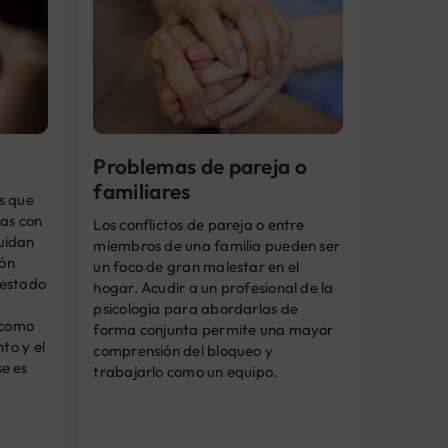
Problemas de pareja o
familiares
s que
nas con
Los conflictos de pareja o entre
uidan
miembros de una familia pueden ser
ión
un foco de gran malestar en el
 estado
hogar. Acudir a un profesional de la
psicología para abordarlas de
 como
forma conjunta permite una mayor
to y el
comprensión del bloqueo y
e es
trabajarlo como un equipo.