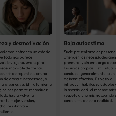
teza y desmotivación
Baja autoestima
podemos entrar en un estado
Suele presentarse en persona
ue todo nos parece
atienden las necesidades aje
zable y lejano, una espiral
premura, y sin embargo desc
rece imposible de frenar.
las suyas propias. Esta situac
ocurrir de repente, por una
conduce, generalmente, a un
ón dolorosa e inesperada, o
de insatisfacción. Es posible
ma progresiva. El tratamiento
introducir hábitos saludables
gico nos permite reconducir
la asertividad, el reconocimien
tado hasta volver a
respeto a uno mismo cuando s
ar tu mejor versión,
consciente de esta realidad.
cha, resolutiva e
ndiente.