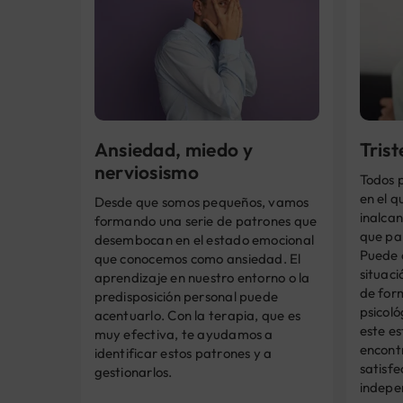
Ansiedad, miedo y
Tris
nerviosismo
Todos 
en el q
Desde que somos pequeños, vamos
inalcan
formando una serie de patrones que
que pa
desembocan en el estado emocional
Puede 
que conocemos como ansiedad. El
situaci
aprendizaje en nuestro entorno o la
de for
predisposición personal puede
psicoló
acentuarlo. Con la terapia, que es
este es
muy efectiva, te ayudamos a
encontr
identificar estos patrones y a
satisfe
gestionarlos.
indepe