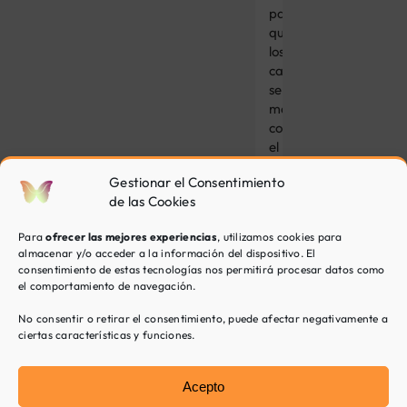
para
que
los
cambios
se
mantengan
con
el
paso
Gestionar el Consentimiento
del
de las Cookies
tiempo.
Para
ofrecer las mejores experiencias
, utilizamos cookies para
almacenar y/o acceder a la información del dispositivo. El
consentimiento de estas tecnologías nos permitirá procesar datos como
Otros
el comportamiento de navegación.
tratamientos
No consentir o retirar el consentimiento, puede afectar negativamente a
de
ciertas características y funciones.
Inspira
Psicología
Acepto