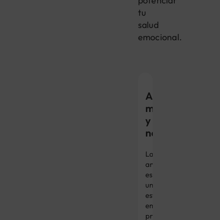
potenciar
tu
salud
emocional.
Ansiedad,
miedo
y
nerviosismo
La
ansiedad
es
un
estado
emocional
producto