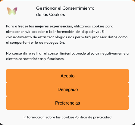
una
Gestionar el Consentimiento
mirada
de las Cookies
compartida
y
Para
ofrecer las mejores experiencias
, utilizamos cookies para
colaborativa.
almacenar y/o acceder a la información del dispositivo. El
consentimiento de estas tecnologías nos permitirá procesar datos como
el comportamiento de navegación.
No consentir o retirar el consentimiento, puede afectar negativamente a
ciertas características y funciones.
Dificultad
en
el
Acepto
aprendizaje
Denegado
Desde
Preferencias
casa
o
desde
Información sobre las cookies
Política de privacidad
la
escuela