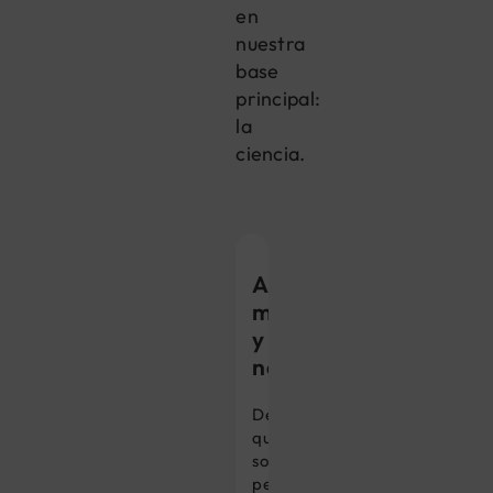
en
nuestra
base
principal:
la
ciencia.
Ansiedad,
miedo
y
nerviosismo
Desde
que
somos
pequeños,