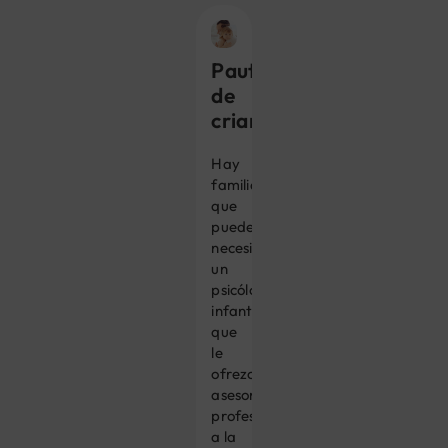
Pautas
de
crianza
Hay
familias
que
pueden
necesitar
un
psicólogo
infantil
que
le
ofrezca
asesoramiento
profesional
a la