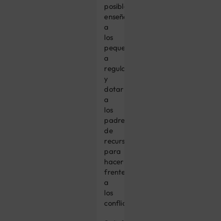
posible
enseñar
a
los
pequeños
a
regularse
y
dotar
a
los
padres
de
recursos
para
hacer
frente
a
los
conflictos.