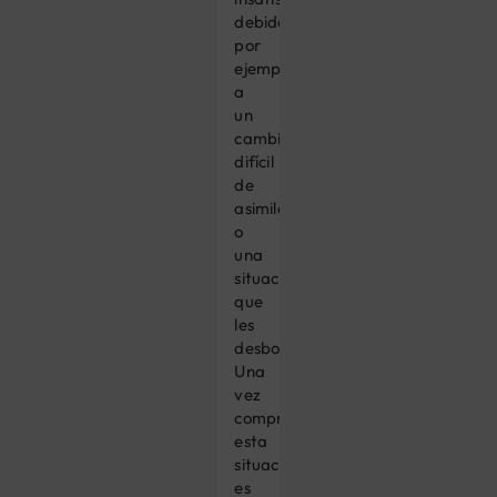
debidos
por
ejemplo
a
un
cambio
difícil
de
asimilar
o
una
situación
que
les
desborda.
Una
vez
comprendida
esta
situación,
es