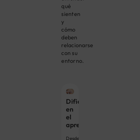
qué
sienten
y
cómo
deben
relacionarse
con su
entorno.
Dificultad
en
el
aprendizaje
Desde