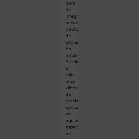
hora
de
integrar
nuevas
pautas
de
crianza.
En
Inspira
Psicología,
a
solo
unos
kilómetros
de
Montblanc,
ejerce
un
equipo
especializado
en