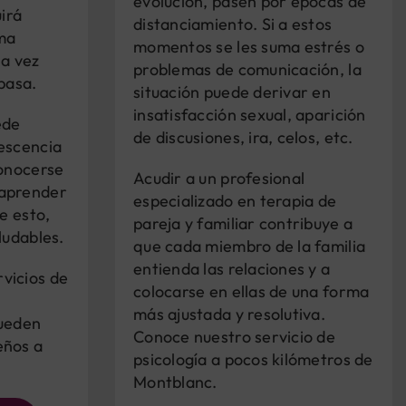
evolución, pasen por épocas de
uirá
distanciamiento. Si a estos
ma
momentos se les suma estrés o
la vez
problemas de comunicación, la
pasa.
situación puede derivar en
insatisfacción sexual, aparición
ede
de discusiones, ira, celos, etc.
escencia
conocerse
Acudir a un profesional
 aprender
especializado en terapia de
de esto,
pareja y familiar contribuye a
ludables.
que cada miembro de la familia
entienda las relaciones y a
vicios de
colocarse en ellas de una forma
más ajustada y resolutiva.
pueden
Conoce nuestro servicio de
eños a
psicología a pocos kilómetros de
Montblanc.