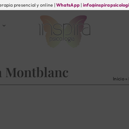
erapia presencial y online |
WhatsApp
|
info@inspirapsicolog
a Montblanc
Inicio
»