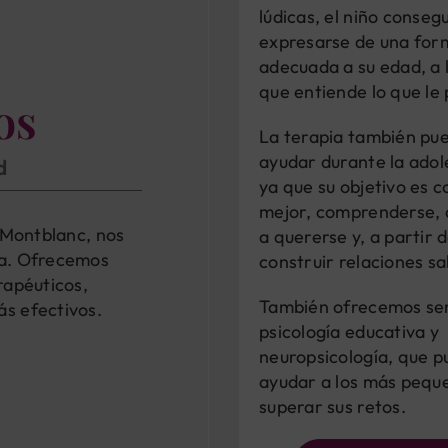
lúdicas, el niño conseg
expresarse de una for
adecuada a su edad, a 
que entiende lo que le 
os
La terapia también pu
ayudar durante la adol
d
ya que su objetivo es 
mejor, comprenderse,
e Montblanc, nos
a quererse y, a partir 
ia. Ofrecemos
construir relaciones sa
rapéuticos,
También ofrecemos ser
s efectivos.
psicología educativa y
neuropsicología, que 
ayudar a los más pequ
superar sus retos.