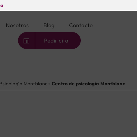
ia
Nosotros
Blog
Contacto
Pedir cita
Psicología Montblanc
»
Centro de psicología Montblanc