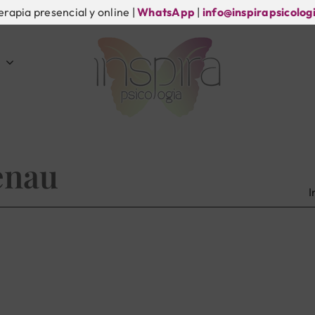
erapia presencial y online |
WhatsApp
|
info@inspirapsicolog
enau
I