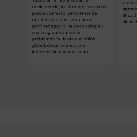
Ya sea en la infancia o en la
situaci
adolescencia, los docentes o en casa
aprend
pueden detectar problemas de
dificul
aprendizaje. Con terapias de
bienest
psicopedagogía, neuropsicología y
coaching abordamos la
problemática desde una visión
global, desarrollando una
intervención personalizada.