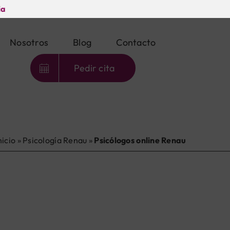
ia
Nosotros
Blog
Contacto
Pedir cita
nicio
»
Psicología Renau
»
Psicólogos online Renau