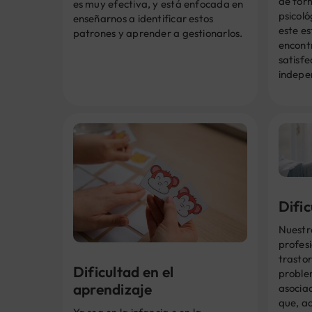
de for
es muy efectiva, y está enfocada en
psicoló
enseñarnos a identificar estos
este es
patrones y aprender a gestionarlos.
encontr
satisfe
indepe
Difi
Nuestr
profesi
trastor
Dificultad en el
proble
aprendizaje
asociad
que, a