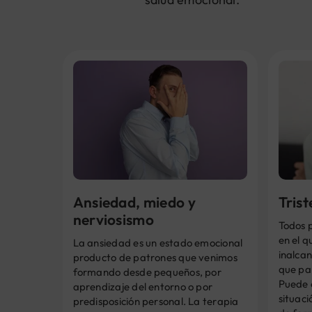
Ansiedad, miedo y
Tris
nerviosismo
Todos 
en el q
La ansiedad es un estado emocional
inalcan
producto de patrones que venimos
que pa
formando desde pequeños, por
Puede 
aprendizaje del entorno o por
situaci
predisposición personal. La terapia