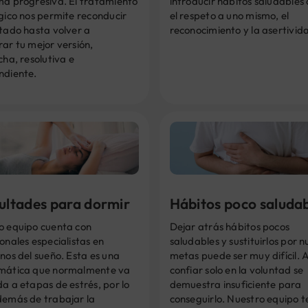
ma progresiva. El tratamiento
introducir hábitos saludables
gico nos permite reconducir
el respeto a uno mismo, el
tado hasta volver a
reconocimiento y la asertivid
ar tu mejor versión,
cha, resolutiva e
ndiente.
cultades para dormir
Hábitos poco saluda
o equipo cuenta con
Dejar atrás hábitos pocos
onales especialistas en
saludables y sustituirlos por 
nos del sueño. Esta es una
metas puede ser muy difícil. A
mática que normalmente va
confiar solo en la voluntad se
a a etapas de estrés, por lo
demuestra insuficiente para
demás de trabajar la
conseguirlo. Nuestro equipo t