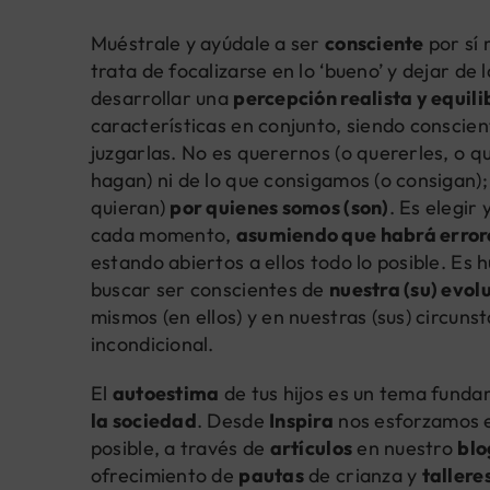
Muéstrale y ayúdale a ser
consciente
por sí
trata de focalizarse en lo ‘bueno’ y dejar de 
desarrollar una
percepción realista y equil
características en conjunto, siendo conscient
juzgarlas. No es querernos (o quererles, o q
hagan) ni de lo que consigamos (o consigan);
quieran)
por quienes somos (son)
. Es elegir
cada momento,
asumiendo que habrá errore
estando abiertos a ellos todo lo posible. Es
buscar ser conscientes de
nuestra (su) evo
mismos (en ellos) y en nuestras (sus) circunst
incondicional.
El
autoestima
de tus hijos es un tema fund
la sociedad
. Desde
Inspira
nos esforzamos e
posible, a través de
artículos
en nuestro
blo
ofrecimiento de
pautas
de crianza y
tallere