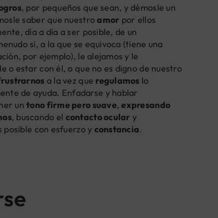
logros
, por pequeños que sean, y démosle un
ámosle saber que nuestro
amor
por ellos
nte, día a día a ser posible, de un
menudo si, a la que se equivoca (tiene una
ción, por ejemplo), le alejamos y le
e o estar con él, o que no es digno de nuestro
frustrarnos
a la vez que
regulamos
lo
ente de ayuda. Enfadarse y hablar
ener un
tono firme pero suave
,
expresando
mos
, buscando el
contacto ocular
y
s posible con esfuerzo y
constancia
.
rse