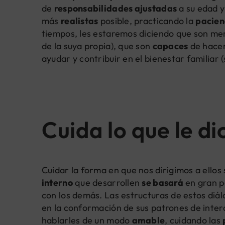
de
responsabilidades ajustadas
a su edad y
más
realistas
posible, practicando la
pacien
tiempos, les estaremos diciendo que son m
de la suya propia), que son
capaces
de hacer
ayudar y contribuir en el bienestar familiar 
Cuida lo que le di
Cuidar la forma en que nos dirigimos a ello
interno
que desarrollen
se basará
en gran p
con los demás. Las estructuras de estos diál
en la conformación de sus patrones de inte
hablarles de un modo
amable
, cuidando las