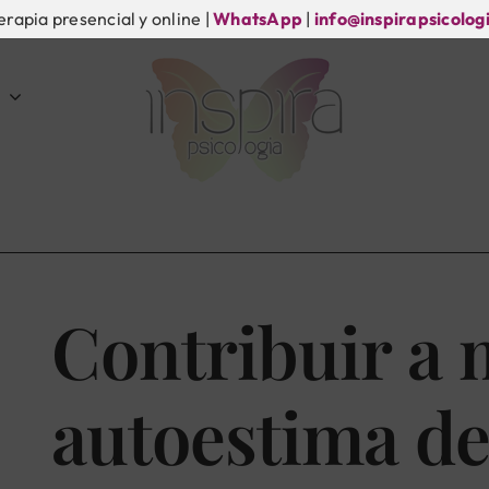
erapia presencial y online |
WhatsApp
|
info@inspirapsicolog
Contribuir a 
autoestima de