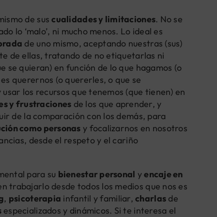
 mismo de sus
cualidades y limitaciones
. No se
lado lo ‘malo’, ni mucho menos. Lo ideal es
ibrada
de uno mismo, aceptando nuestras (sus)
e de ellas, tratando de no etiquetarlas ni
ue se quieran) en función de lo que hagamos (o
 es querernos (o quererles, o que se
 y usar los recursos que tenemos (que tienen) en
s y frustraciones
de los que aprender, y
 huir de la comparación con los demás, para
lución como personas
y focalizarnos en nosotros
ancias, desde el respeto y el cariño
amental para su
bienestar personal
y
encaje en
n trabajarlo desde todos los medios que nos es
g
,
psicoterapia
infantil y familiar,
charlas
de
s
especializados y dinámicos. Si te interesa el