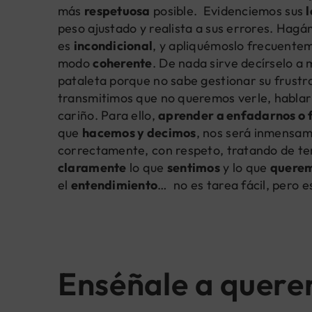
más
respetuosa
posible. Evidenciemos sus
peso ajustado y realista a sus errores. Hag
es
incondicional
, y apliquémoslo frecuenteme
modo
coherente
. De nada sirve decírselo a 
pataleta porque no sabe gestionar su frustra
transmitimos que no queremos verle, hablarl
cariño. Para ello,
aprender a enfadarnos o 
que
hacemos y decimos
, nos será inmensam
correctamente, con respeto, tratando de t
claramente
lo que
sentimos
y lo que
quere
el
entendimiento
… no es tarea fácil, pero e
Enséñale a quere