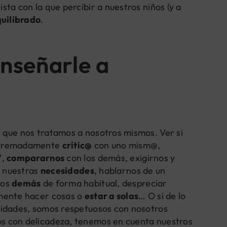
ta con la que percibir a nuestros niños (y a
quilibrado
.
enseñarle a
 que nos tratamos a nosotros mismos. Ver si
xtremadamente
crític@
con uno mism@,
’
,
compararnos
con los demás, exigirnos y
a nuestras
necesidades
, hablarnos de un
los
demás
de forma habitual, despreciar
amente hacer cosas o
estar a solas
… O si de lo
lidades, somos respetuosos con nosotros
s con delicadeza, tenemos en cuenta nuestros