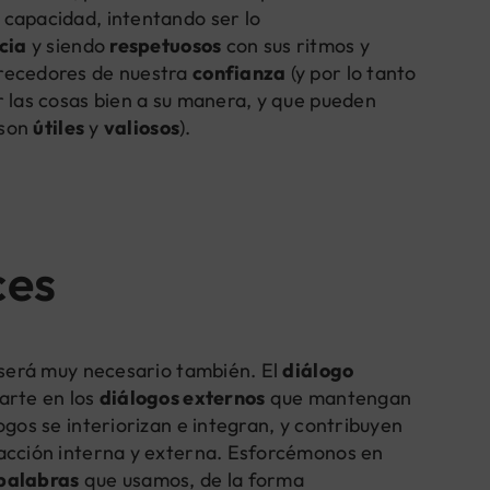
 capacidad, intentando ser lo
cia
y siendo
respetuosos
con sus ritmos y
erecedores de nuestra
confianza
(y por lo tanto
 las cosas bien a su manera, y que pueden
(son
útiles
y
valiosos
).
ces
s será muy necesario también. El
diálogo
arte en los
diálogos externos
que mantengan
ogos se interiorizan e integran, y contribuyen
racción interna y externa. Esforcémonos en
palabras
que usamos, de la forma