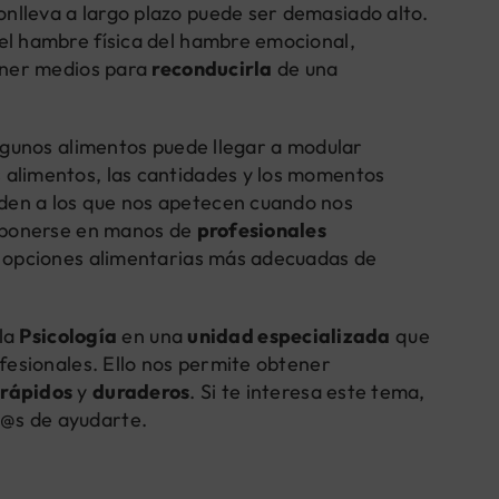
nlleva a largo plazo puede ser demasiado alto.
el hambre física del hambre emocional,
poner medios para
reconducirla
de una
algunos alimentos puede llegar a modular
 alimentos, las cantidades y los momentos
den a los que nos apetecen cuando nos
e ponerse en manos de
profesionales
s opciones alimentarias más adecuadas de
la
Psicología
en una
unidad especializada
que
ofesionales. Ello nos permite obtener
s
rápidos
y
duraderos
. Si te interesa este tema,
@s de ayudarte.