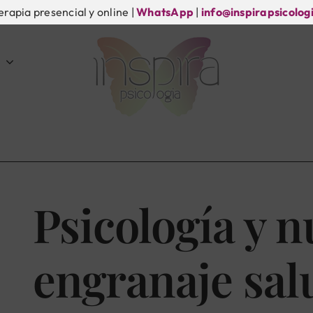
erapia presencial y online |
WhatsApp
|
info@inspirapsicolog
Psicología y n
engranaje sal