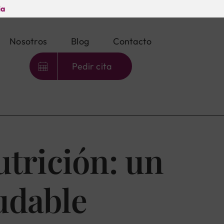
ia
Nosotros
Blog
Contacto
Pedir cita
utrición: un
udable