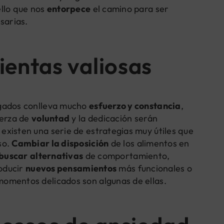
ello que nos
entorpece
el camino para ser
sarias.
ientas valiosas
igados conlleva mucho
esfuerzo y constancia
,
uerza de
voluntad
y la dedicación serán
xisten una serie de estrategias muy útiles que
so.
Cambiar la disposición
de los alimentos en
buscar
alternativas
de comportamiento,
roducir
nuevos pensamientos
más funcionales o
omentos delicados son algunas de ellas.