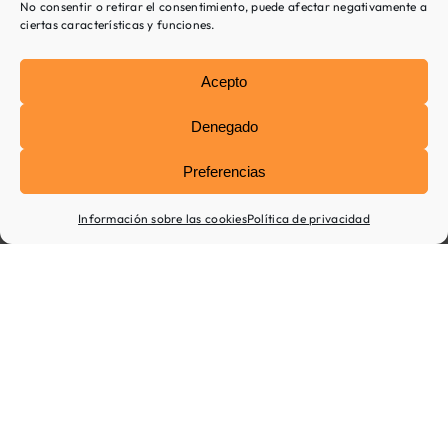
No consentir o retirar el consentimiento, puede afectar negativamente a
ciertas características y funciones.
Lunes a viernes
16:00 – 20:00
Acepto
Tu apoyo
Denegado
Preferencias
Terapia online
Información sobre las cookies
Política de privacidad
Terapia infantil
Terapia de pareja
Para empresas
Formaciones