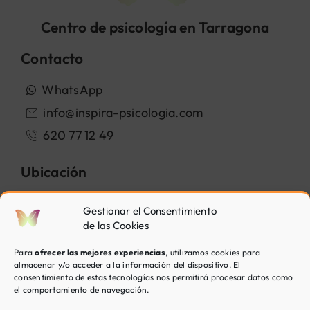
Centro de psicología en Tarragona
Contacto
WhatsApp
info@inspira-psicologia.com
620 77 12 49
Ubicación
Avinguda dels Països Catalans 19
Gestionar el Consentimiento
43007 Tarragona
de las Cookies
Para
ofrecer las mejores experiencias
, utilizamos cookies para
Cómo llegar
almacenar y/o acceder a la información del dispositivo. El
consentimiento de estas tecnologías nos permitirá procesar datos como
el comportamiento de navegación.
Horario